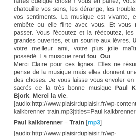
faîtes quelque chose ! Vous en parlez, vou
chatouille vos sens, les dérange, les troubl
vos sentiments. La musique est vivante, el
embête ou elle flirte avec vous. Et vous
passer. Vous l’écoutez et la réécoutez, les 
grandes ouvertes, et un sourire aux lèvres.
U
votre meilleur ami, votre plus jolie maî
possédé. La musique rend
fou
.
Oui
.
Merci Claire pour ces lignes. Elles ne rés
pense de la musique mais elles donnent une
des choses. Je vous laisse vous envoler e
sacrés de la très bonne musique
Pau l 
Bjork
.
Merci la vie
.
[audio:http://www.plaisirduplaisir.fr/wp-conte
kalkbrenner-train.mp3|titles=Paul kalkbrenner 
Paul kalkbrenner – Train
[
mp3
]
[audio:http://www.plaisirduplaisir.fr/wp-