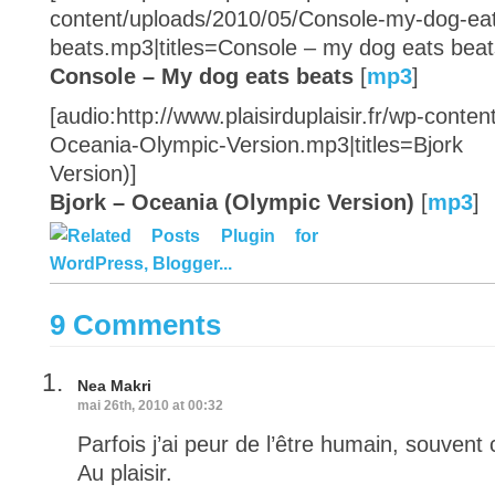
content/uploads/2010/05/Console-my-dog-ea
beats.mp3|titles=Console – my dog eats beat
Console – My dog eats beats
[
mp3
]
[audio:http://www.plaisirduplaisir.fr/wp-conte
Oceania-Olympic-Version.mp3|titles=Bj
Version)]
Bjork – Oceania (Olympic Version)
[
mp3
]
9 Comments
Nea Makri
mai 26th, 2010 at 00:32
Parfois j’ai peur de l’être humain, souvent 
Au plaisir.