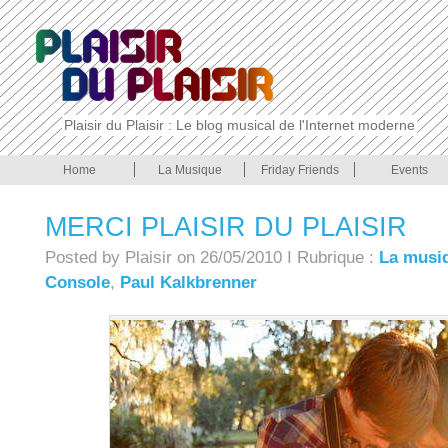
Plaisir du Plaisir : Le blog musical de l'Internet moderne
Home
La Musique
Friday Friends
Events
MERCI PLAISIR DU PLAISIR
Posted by Plaisir on 26/05/2010 I Rubrique :
La musi
Console
,
Pau l Kalkbrenner