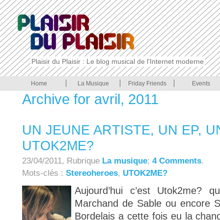
Plaisir du Plaisir : Le blog musical de l'Internet moderne
Home
La Musique
Friday Friends
Events
Archive for avril, 2011
UN JEUNE ARTISTE, UN EP, U
UTOK2ME?
23/04/2011, Rubrique
La musique
;
4 Comments
.
Mots-clés :
Stereoheroes
,
UTOK2ME?
Aujourd’hui c’est Utok2me? q
Marchand de Sable ou encore So
Bordelais a cette fois eu la chan