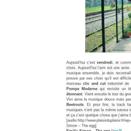
Aujourd’hui c’est
vendredi
, et comm
choix. Aujourd’hui l’ami est une amie 
musique ensemble, je dois reconnaî
prouve par ses choix qu’il est diffi
morceau
clic and cut
industriel de l
Pompe Moderne
qui revisite un 
étonnant
. Vient ensuite le tour du gr
Vivi aime la musique douce mais pas
Beetroots
. Et pour finir, la track 
musiques n’ont pas la même saveur et
et ça c’est quelque chose que j’aime b
[audio:http://www.plaisirduplaisir.fr/
Simon – The egg]
Emilie Simon – The egg
[
mp3
]