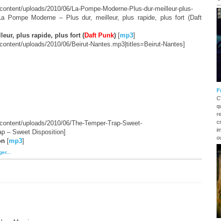
/wp-content/uploads/2010/06/La-Pompe-Moderne-Plus-dur-meilleur-plus-
s=La Pompe Moderne – Plus dur, meilleur, plus rapide, plus fort (Daft
ur, plus rapide, plus fort (
Daft Punk
)
[
mp3
]
wp-content/uploads/2010/06/Beirut-Nantes.mp3|titles=Beirut-Nantes]
F
C
q
r
c
/wp-content/uploads/2010/06/The-Temper-Trap-Sweet-
i
ap – Sweet Disposition]
o
on
[
mp3
]