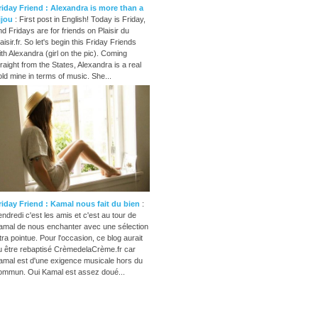
riday Friend : Alexandra is more than a
ijou
: First post in English! Today is Friday,
nd Fridays are for friends on Plaisir du
aisir.fr. So let's begin this Friday Friends
ith Alexandra (girl on the pic). Coming
traight from the States, Alexandra is a real
old mine in terms of music. She...
riday Friend : Kamal nous fait du bien
:
endredi c'est les amis et c'est au tour de
amal de nous enchanter avec une sélection
ltra pointue. Pour l'occasion, ce blog aurait
u être rebaptisé CrèmedelaCrème.fr car
amal est d'une exigence musicale hors du
ommun. Oui Kamal est assez doué...