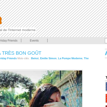
cal de l'Internet moderne
Friday Friends
Events
 A TRÈS BON GOÛT
riday Friends
Mots-clés :
Beirut
,
Emilie Simon
,
La Pompe Moderne
,
The