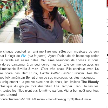
e chaque vendredi un ami me livre une
sélection musicale
de son
car il s’agit de
Vivi
(sur la photo)
. Ayant l’habitude de beaucoup parler
tre qu’elle est assez calée. Vivi aime beaucoup de choses et nous
cile de se cantonner à un seul genre musical. Elle commence avec un
’irrésistible
Emilie Simon
. C’est très beau. Elle continue avec
La
titre phare des
Daft Punk
,
Harder Better Faster Stronger
. Résultat
oupe folk américain
Beirut
et un de ses morceaux les plus magiques.
 uniquement : la preuve avec son 4e choix, les Italiens
The Bloody
fantastique du groupe rock Australien
The Temper Trap
. Toutes les
 toutes les filles n’ont pas le même parfum. Vivi
a bon goût pour tout
ien.
Liberté
.
wp-content/uploads/2010/06/Emilie-Simon-The-egg.mp3|titles=Emilie