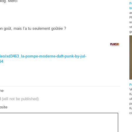
blog. Merci
F
b
a
Pl
w
s
on goût, mais l’a tu seulement goûtée ?
g
deo/xd3463_la-pompe-moderne-daft-punk-by-jul-
54
F
V
me
K
l
(will not be published)
u
p
site
K
c