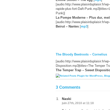
[audio:http://www.plaisirduplaisir.fr
rapide-plus-fort-Daft-Punk.mp3|title
Punk)]
La Pompe Moderne – Plus dur, meille
[audio:http://www.plaisirduplaisir.fr/
Beirut – Nantes
[
mp3
]
The Bloody Beetroots – Cornelius
[audio:http://www.plaisirduplaisir.fr
Disposition.mp3|titles=The Temper Tr
The Temper Trap – Sweet Dispositi
3 Comments
Naski
juin 27th, 2010 at 11:18