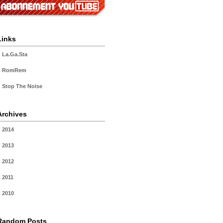
Links
La.Ga.Sta
RomRem
Stop The Noise
Archives
2014
2013
2012
2011
2010
Random Posts