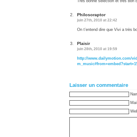
Très bonne sélection et très bon 
Philosoraptor
juin 27th, 2010 at 22:42
On t’entend dire que Vivi a très b
Plaisir
juin 28th, 2010 at 19:59
http://www.dailymotion.com/vi
m_music#from=embed?start=1
Laisser un commentaire
Na
Mai
Web