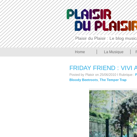
Plaisir du Plaisir : Le blog musi
Home
La Musique
FRIDAY FRIEND : VIVI
Posted by Plaisir on 25/06/2010 I Rubrique :
F
Bloody Beetroots
,
The Temper Trap