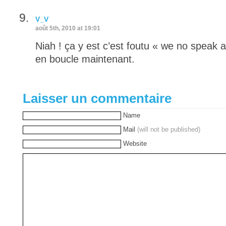
V_V
août 5th, 2010 at 19:01
Niah ! ça y est c’est foutu « we no speak 
en boucle maintenant.
Laisser un commentaire
Name
Mail
(will not be published)
Website