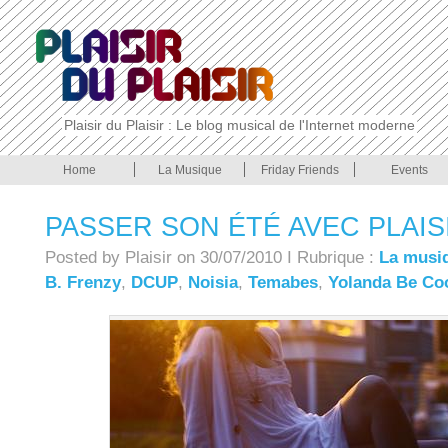
Plaisir du Plaisir : Le blog musical de l'Internet moderne
Home
La Musique
Friday Friends
Events
PASSER SON ÉTÉ AVEC PLAISI
Posted by Plaisir on 30/07/2010 I Rubrique :
La musi
B. Frenzy
,
DCUP
,
Noisia
,
Temabes
,
Yolanda Be Co