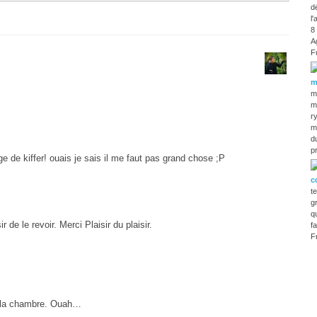
d
l
8
A
F
m
m
m
r
m
d
p
ge de kiffer! ouais je sais il me faut pas grand chose ;P
c
t
g
q
r de le revoir. Merci Plaisir du plaisir.
f
F
e la chambre. Ouah…