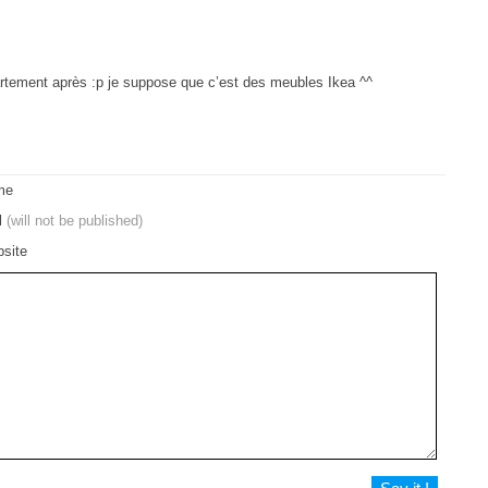
ppartement après :p je suppose que c’est des meubles Ikea ^^
me
l
(will not be published)
site