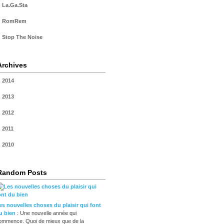
La.Ga.Sta
RomRem
Stop The Noise
Archives
2014
2013
2012
2011
2010
Random Posts
es nouvelles choses du plaisir qui font
u bien
: Une nouvelle année qui
ommence. Quoi de mieux que de la