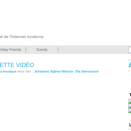
cal de l'Internet moderne
Friday Friends
Events
CETTE VIDÉO
La musique
Mots-clés :
Johannes Stjärne Nilsson
,
Ola Simonsson