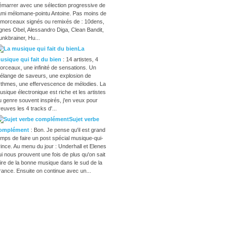
émarrer avec une sélection progressive de
'ami mélomane-pointu Antoine. Pas moins de
 morceaux signés ou remixés de : 10dens,
gnes Obel, Alessandro Diga, Clean Bandit,
unkbrainer, Hu...
La
usique qui fait du bien
: 14 artistes, 4
orceaux, une infinité de sensations. Un
élange de saveurs, une explosion de
ythmes, une effervescence de mélodies. La
usique électronique est riche et les artistes
u genre souvent inspirés, j'en veux pour
reuves les 4 tracks d'...
Sujet verbe
omplément
: Bon. Je pense qu'il est grand
emps de faire un post spécial musique-qui-
rince. Au menu du jour : Underhall et Elenes
ui nous prouvent une fois de plus qu'on sait
aire de la bonne musique dans le sud de la
rance. Ensuite on continue avec un...