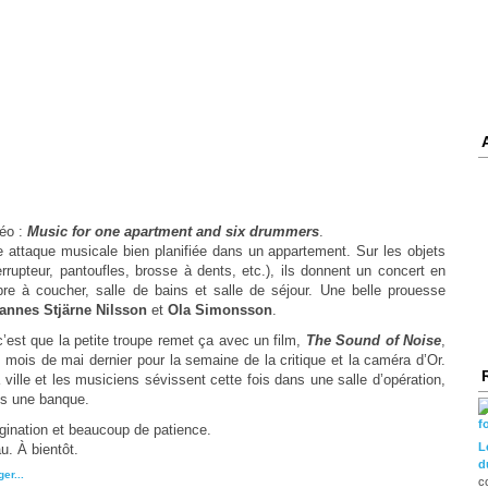
déo :
Music for one apartment and six drummers
.
e attaque musicale bien planifiée dans un appartement. Sur les objets
nterrupteur, pantoufles, brosse à dents, etc.), ils donnent un concert en
e à coucher, salle de bains et salle de séjour. Une belle prouesse
annes Stjärne Nilsson
et
Ola Simonsson
.
’est que la petite troupe remet ça avec un film,
The Sound of Noise
,
mois de mai dernier pour la semaine de la critique et la caméra d’Or
.
ville et les musiciens sévissent cette fois dans une salle d’opération,
ns une banque.
agination et beaucoup de patience.
L
u. À bientôt.
d
c