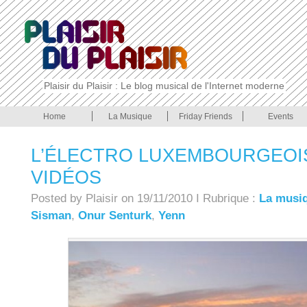
Plaisir du Plaisir : Le blog musical de l'Internet moderne
Home
La Musique
Friday Friends
Events
L’ÉLECTRO LUXEMBOURGEOIS
VIDÉOS
Posted by Plaisir on 19/11/2010 I Rubrique :
La musi
Sisman
,
Onur Senturk
,
Yenn