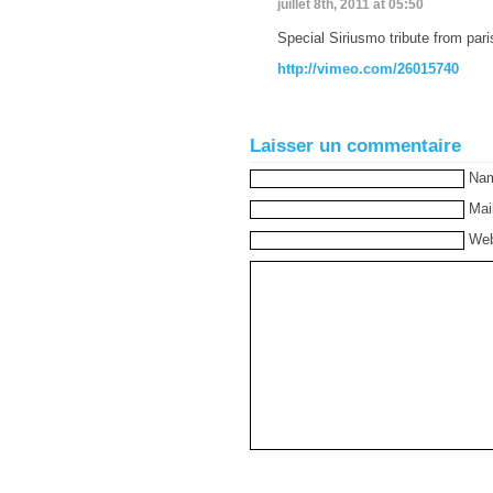
juillet 8th, 2011 at 05:50
Special Siriusmo tribute from pari
http://vimeo.com/26015740
Laisser un commentaire
Na
Mai
Web