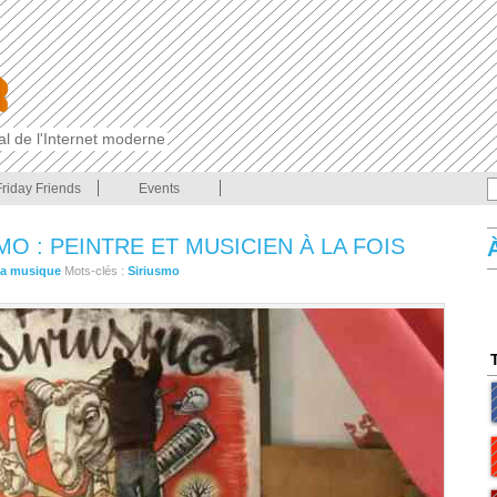
cal de l'Internet moderne
Friday Friends
Events
MO : PEINTRE ET MUSICIEN À LA FOIS
a musique
Mots-clés :
Siriusmo