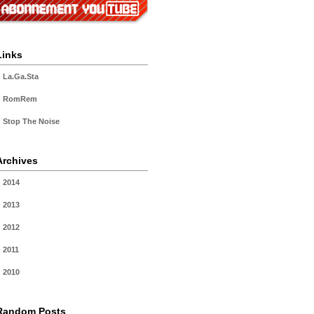
Links
La.Ga.Sta
RomRem
Stop The Noise
Archives
2014
2013
2012
2011
2010
Random Posts