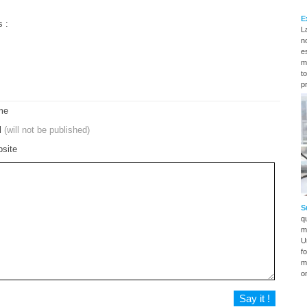
E
s :
L
n
es
m
t
p
me
l
(will not be published)
site
S
q
m
U
f
m
o