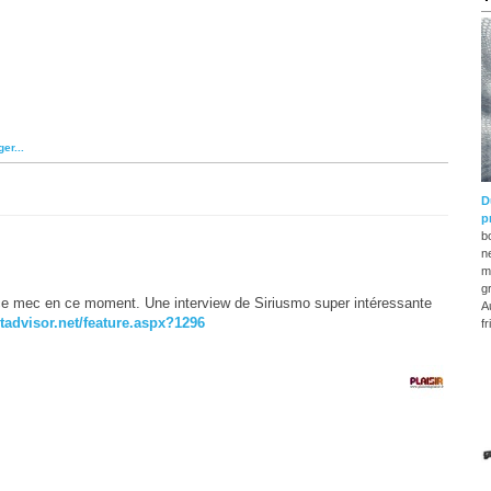
D
p
b
n
m
g
 ce mec en ce moment. Une interview de Siriusmo super intéressante
A
tadvisor.net/feature.aspx?1296
fr