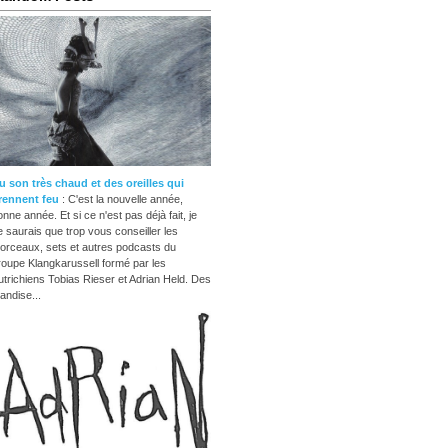
u son très chaud et des oreilles qui
rennent feu
: C'est la nouvelle année,
onne année. Et si ce n'est pas déjà fait, je
e saurais que trop vous conseiller les
orceaux, sets et autres podcasts du
roupe Klangkarussell formé par les
utrichiens Tobias Rieser et Adrian Held. Des
iandise...