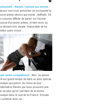
xclusivité : Adrian, l'artiste qui monte
:
aissez-moi vous présenter en exclusivité le
ouvel artiste electro qui monte : AdRiaN. S'il
t souvent difficile de parier sur l'avenir
usical d'un jeune artiste, et bien avec lui,
out devient très simple. Impossible de lui
rédire autre chose ...
ujet verbe complément
: Bon. Je pense
u'il est grand temps de faire un post spécial
usique-qui-grince. Au menu du jour :
nderhall et Elenes qui nous prouvent une
ois de plus qu'on sait faire de la bonne
usique dans le sud de la France. Ensuite
n continue avec un...