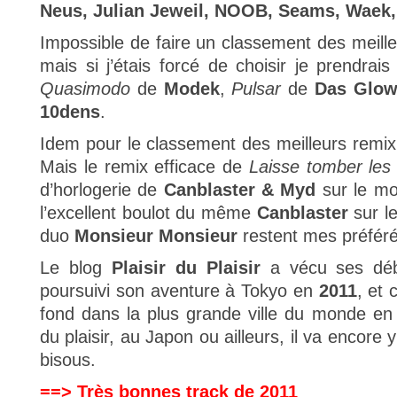
Neus, Julian Jeweil, NOOB, Seams, Waek, 
Impossible de faire un classement des meill
mais si j’étais forcé de choisir je prendrai
Quasimodo
de
Modek
,
Pulsar
de
Das Glow
10dens
.
Idem pour le classement des meilleurs remix, l
Mais le remix efficace de
Laisse tomber les 
d’horlogerie de
Canblaster & Myd
sur le m
l’excellent boulot du même
Canblaster
sur l
duo
Monsieur Monsieur
restent mes préféré
Le blog
Plaisir du Plaisir
a vécu ses dé
poursuivi son aventure à Tokyo en
2011
, et 
fond dans la plus grande ville du monde en
du plaisir, au Japon ou ailleurs, il va encore
bisous.
==> Très bonnes track de 2011