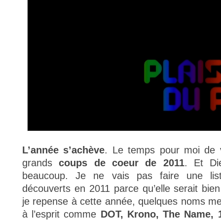
L’année s’achève
. Le temps pour moi de 
grands
coups de coeur de 2011
. Et Di
beaucoup. Je ne vais pas faire une list
découverts en 2011 parce qu’elle serait bie
je repense à cette année, quelques noms m
à l’esprit comme
DOT, Krono, The Name, 