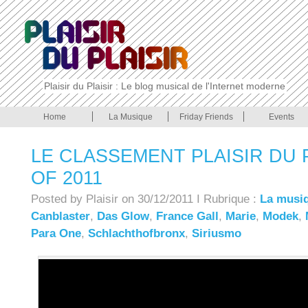
Plaisir du Plaisir : Le blog musical de l'Internet moderne
Home
La Musique
Friday Friends
Events
LE CLASSEMENT PLAISIR DU P
OF 2011
Posted by Plaisir on 30/12/2011 I Rubrique :
La musi
Canblaster
,
Das Glow
,
France Gall
,
Marie
,
Modek
,
Para One
,
Schlachthofbronx
,
Siriusmo