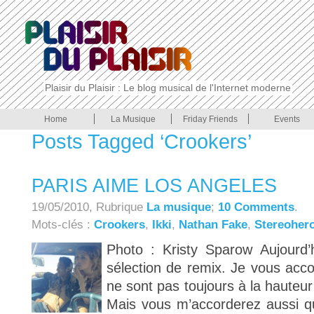
Plaisir du Plaisir : Le blog musical de l'Internet moderne
Home
La Musique
Friday Friends
Events
Posts Tagged ‘Crookers’
PARIS AIME LOS ANGELES
19/05/2010, Rubrique
La musique
;
10 Comments
.
Mots-clés :
Crookers
,
Ikki
,
Nathan Fake
,
Stereoher
Photo : Kristy Sparow Aujourd
sélection de remix. Je vous acco
ne sont pas toujours à la hauteu
Mais vous m’accorderez aussi q