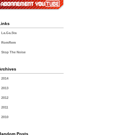
Links
La.Ga.Sta
RomRem
Stop The Noise
Archives
2014
2013
2012
2011
2010
Random Posts