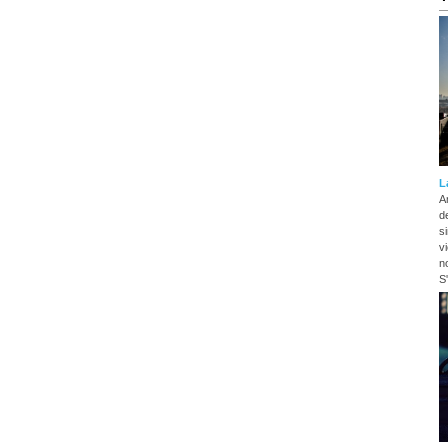
L
A
d
s
v
n
S