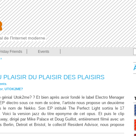
cal de l'Internet moderne
Friday Friends
Events
’
U PLAISIR DU PLAISIR DES PLAISIRS
ents
.
or
,
UTOK2ME?
 génial Utok2me? ? Et bien après avoir fondé le label Electro Menager
6 EP électro sous ce nom de scène, l’artiste nous propose un deuxième
s le nom de Nekko. Son EP intitulé The Perfect Light sortira le 17
 Voici la version jazz du titre eponyme de cet opus. Et puis le clip
ay, dirigé par Mike Palace et Doug Guillot, entièrement filmé avec un
 Berlin, Detroit et Bristol, le collectif Resident Advisor, nous propose