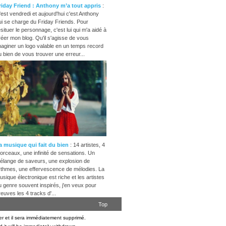
riday Friend : Anthony m’a tout appris
:
'est vendredi et aujourd'hui c'est Anthony
ui se charge du Friday Friends. Pour
esituer le personnage, c'est lui qui m'a aidé à
réer mon blog. Qu'il s'agisse de vous
maginer un logo valable en un temps record
u bien de vous trouver une erreur...
a musique qui fait du bien
: 14 artistes, 4
orceaux, une infinité de sensations. Un
élange de saveurs, une explosion de
ythmes, une effervescence de mélodies. La
usique électronique est riche et les artistes
u genre souvent inspirés, j'en veux pour
reuves les 4 tracks d'...
Top
er et il sera immédiatement supprimé.