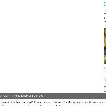
F
C
q
r
c
i
o
L
m
m
r
m
d
p
Plaisir | All rights reserved |
Contact
 proposé à un but non lucratif. Si vous détenez les droits d’un des contenus, veuillez me contact