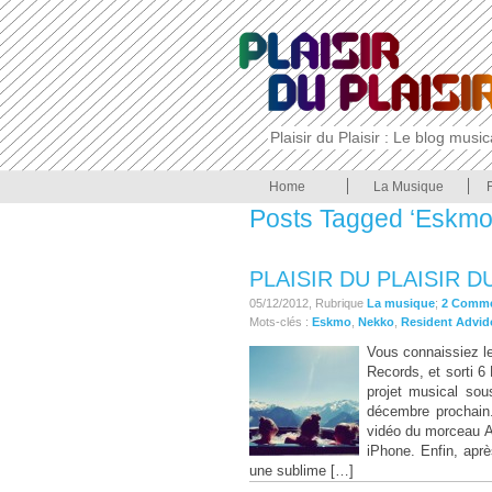
Plaisir du Plaisir : Le blog musi
Home
La Musique
Posts Tagged ‘Eskmo
PLAISIR DU PLAISIR D
05/12/2012, Rubrique
La musique
;
2 Comm
Mots-clés :
Eskmo
,
Nekko
,
Resident Advid
Vous connaissiez le
Records, et sorti 
projet musical sou
décembre prochain.
vidéo du morceau Aw
iPhone. Enfin, après
une sublime […]