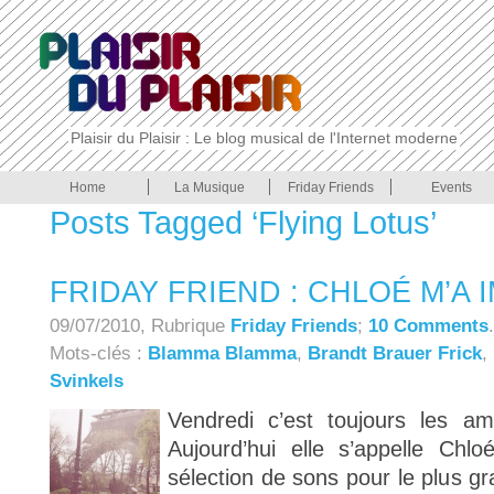
Plaisir du Plaisir : Le blog musical de l'Internet moderne
Home
La Musique
Friday Friends
Events
Posts Tagged ‘Flying Lotus’
FRIDAY FRIEND : CHLOÉ M’A
09/07/2010, Rubrique
Friday Friends
;
10 Comments
.
Mots-clés :
Blamma Blamma
,
Brandt Brauer Frick
,
Svinkels
Vendredi c’est toujours les ami
Aujourd’hui elle s’appelle Chlo
sélection de sons pour le plus gra