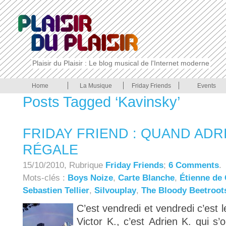
Plaisir du Plaisir : Le blog musical de l'Internet moderne
Home
La Musique
Friday Friends
Events
Posts Tagged ‘Kavinsky’
FRIDAY FRIEND : QUAND ADR
RÉGALE
15/10/2010, Rubrique
Friday Friends
;
6 Comments
.
Mots-clés :
Boys Noize
,
Carte Blanche
,
Étienne de
Sebastien Tellier
,
Silvouplay
,
The Bloody Beetroot
C’est vendredi et vendredi c’est 
Victor K., c’est Adrien K. qui s