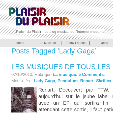
Plaisir du Plaisir : Le blog musical de l'Internet moderne
Home
La Musique
Friday Friends
Events
Posts Tagged ‘Lady Gaga’
LES MUSIQUES DE TOUS LES 
07/10/2010, Rubrique
La musique
;
5 Comments
.
Mots-clés :
Lady Gaga
,
Pendulum
,
Renart
,
Skrillex
Renart. Découvert par FTW, 
aujourd’hui sur le jeune labe
avec un EP qui sortira fin 
attendant cette sortie, il faut pa