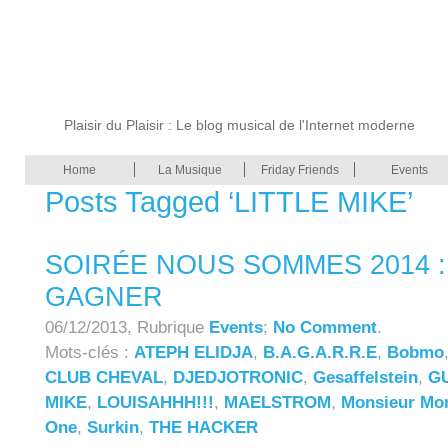
Plaisir du Plaisir : Le blog musical de l'Internet moderne
Home
La Musique
Friday Friends
Events
Posts Tagged ‘LITTLE MIKE’
SOIRÉE NOUS SOMMES 2014 :
GAGNER
06/12/2013, Rubrique
Events
;
No Comment
.
Mots-clés :
ATEPH ELIDJA
,
B.A.G.A.R.R.E
,
Bobmo
CLUB CHEVAL
,
DJEDJOTRONIC
,
Gesaffelstein
,
G
MIKE
,
LOUISAHHH!!!
,
MAELSTROM
,
Monsieur Mo
One
,
Surkin
,
THE HACKER