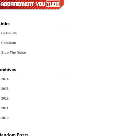
Links
La.Ga.Sta
RomRem
Stop The Noise
Archives
2014
2013
2012
2011
2010
Random Posts