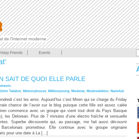
cal de l'Internet moderne
Friday Friends
Events
t’
N SAIT DE QUOI ELLE PARLE
mments
.
John Talabot
,
Memoryhouse
,
Millionyoung
,
Moderat
,
Modeselektor
,
Narwhal
endredi c’est les amis. Aujourd’hui c’est Miren qui se charge du Friday
raie chance de l’avoir sur le blog puisque cette fille est assez calée
iren commence avec un groupe qui vient tout droit du Pays Basque
), les Delorean. Plus de 7 minutes d’une électro fraîche et sensuelle
ntes. Superbe découverte qui, au passage, me fait aussi découvrir
Barcelonais prometteur. Elle continue avec le groupe originaire
ris pour une date à La […]