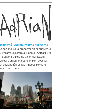
xclusivité : Adrian, l'artiste qui monte
:
aissez-moi vous présenter en exclusivité le
ouvel artiste electro qui monte : AdRiaN. S'il
t souvent difficile de parier sur l'avenir
usical d'un jeune artiste, et bien avec lui,
out devient très simple. Impossible de lui
rédire autre chose ...