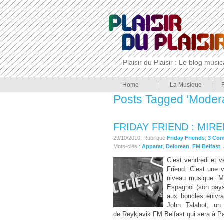
Plaisir du Plaisir : Le blog musi
Home
La Musique
Posts Tagged ‘Modera
FRIDAY FRIEND : MIRE
29/10/2010, Rubrique
Friday Friends
;
3 Co
Mots-clés :
Apparat
,
Delorean
,
FM Belfast
,
C’est vendredi et v
Friend. C’est une v
niveau musique. M
Espagnol (son pays
aux boucles enivra
John Talabot, un 
de Reykjavik FM Belfast qui sera à Pa