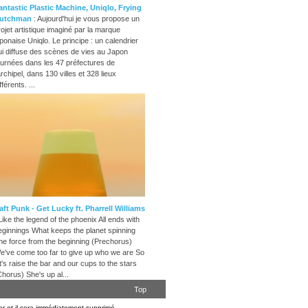
antastic Plastic Machine, Uniqlo, Frying
utchman
: Aujourd'hui je vous propose un
rojet artistique imaginé par la marque
aponaise Uniqlo. Le principe : un calendrier
ui diffuse des scènes de vies au Japon
ournées dans les 47 préfectures de
archipel, dans 130 villes et 328 lieux
fférents. ...
aft Punk - Get Lucky ft. Pharrell Williams
 Like the legend of the phoenix All ends with
eginnings What keeps the planet spinning
he force from the beginning (Prechorus)
e've come too far to give up who we are So
et's raise the bar and our cups to the stars
Chorus) She's up al...
Top
er et il sera immédiatement supprimé.