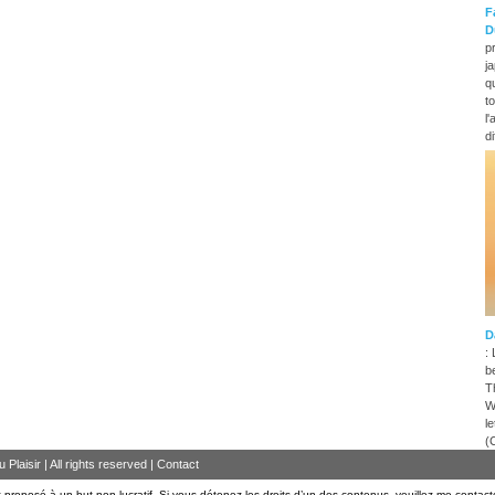
F
D
p
j
q
t
l'
di
D
:
b
T
W
l
(
Plaisir | All rights reserved |
Contact
 proposé à un but non lucratif. Si vous détenez les droits d’un des contenus, veuillez me contact