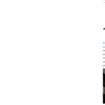
E
L
n
es
m
t
p