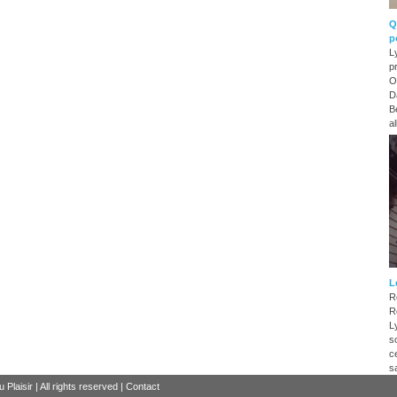
Q
p
L
p
O
D
B
a
L
R
R
L
s
ce
s
Plaisir | All rights reserved |
Contact