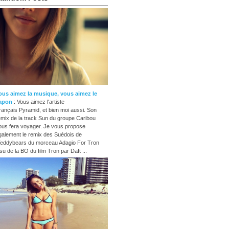
ous aimez la musique, vous aimez le
apon
: Vous aimez l'artiste
rançais Pyramid, et bien moi aussi. Son
emix de la track Sun du groupe Caribou
ous fera voyager. Je vous propose
galement le remix des Suédois de
eddybears du morceau Adagio For Tron
ssu de la BO du film Tron par Daft ...