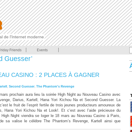
cal de l'Internet moderne
Friday Friends
Events
d Guesser’
AU CASINO : 2 PLACES À GAGNER
rtell
,
Second Guesser
,
The Phantom's Revenge
mars prochain aura lieu la soirée High Night au Nouveau Casino avec
enge, Darius, Kartell, Hana Yori Kichou Na et Second Guesser. La
’est le fruit de l’esprit fertile de trois jeunes producteurs amoureux de
s, Hana Yori Kichou Na et Look!. Et c’est avec l’aide précieuse du
 High Night viendra se loger le 18 mars au Nouveau Casino à Paris,
de sa valise le célèbre The Phantom’s Revenge, Kartell ainsi que