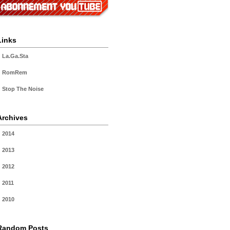
Links
La.Ga.Sta
RomRem
Stop The Noise
Archives
2014
2013
2012
2011
2010
Random Posts