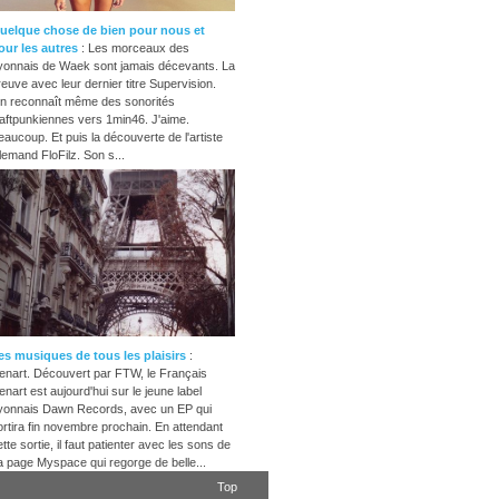
uelque chose de bien pour nous et
our les autres
: Les morceaux des
yonnais de Waek sont jamais décevants. La
reuve avec leur dernier titre Supervision.
n reconnaît même des sonorités
aftpunkiennes vers 1min46. J'aime.
eaucoup. Et puis la découverte de l'artiste
llemand FloFilz. Son s...
es musiques de tous les plaisirs
:
enart. Découvert par FTW, le Français
enart est aujourd'hui sur le jeune label
yonnais Dawn Records, avec un EP qui
ortira fin novembre prochain. En attendant
tte sortie, il faut patienter avec les sons de
a page Myspace qui regorge de belle...
Top