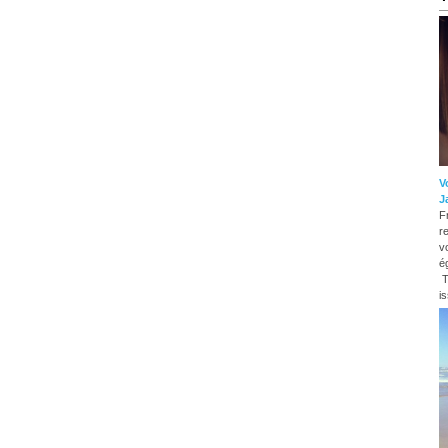
V
J
F
r
v
é
T
i