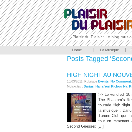
Plaisir du Plaisir : Le blog musi
Home
La Musique
Posts Tagged ‘Secon
HIGH NIGHT AU NOUVE
13/03/2011, Rubrique
Events
;
No Comment
.
Mots-clés :
Darius
,
Hana Yori Kichou Na
,
Ka
>> Le vendredi 18 
The Phantom’s Rev
tournée High Night c
la musique : Dariu
Turone Club que la
tout en ramenant 
Second Guesser. […]