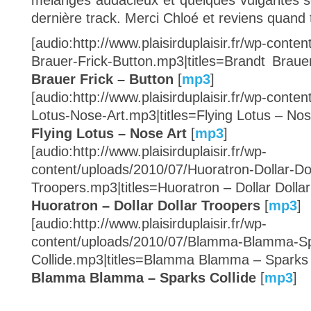
mélanges audacieux et quelques vulgarités 
dernière track. Merci Chloé et reviens quand 
[audio:http://www.plaisirduplaisir.fr/wp-conte
Brauer-Frick-Button.mp3|titles=Brandt Braue
Brauer Frick – Button
[
mp3
]
[audio:http://www.plaisirduplaisir.fr/wp-conte
Lotus-Nose-Art.mp3|titles=Flying Lotus – Nos
Flying Lotus – Nose Art
[
mp3
]
[audio:http://www.plaisirduplaisir.fr/wp-
content/uploads/2010/07/Huoratron-Dollar-Dol
Troopers.mp3|titles=Huoratron – Dollar Dolla
Huoratron – Dollar Dollar Troopers
[
mp3
]
[audio:http://www.plaisirduplaisir.fr/wp-
content/uploads/2010/07/Blamma-Blamma-S
Collide.mp3|titles=Blamma Blamma – Sparks 
Blamma Blamma – Sparks Collide
[
mp3
]