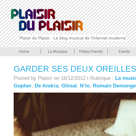
Plaisir du Plaisir : Le blog musical de l'Internet moderne
Home
La Musique
Friday Friends
Events
GARDER SES DEUX OREILLES
Posted by Plaisir on 16/12/2012 I Rubrique :
La musi
Gopher
,
De Andria
,
Ghisal
,
N’to
,
Romain Demonge