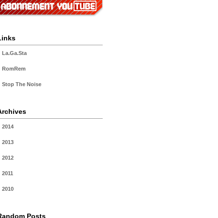
Links
La.Ga.Sta
RomRem
Stop The Noise
Archives
2014
2013
2012
2011
2010
Random Posts