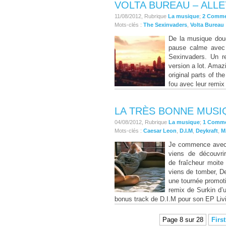
VOLTA BUREAU – ALLE
11/08/2012, Rubrique
La musique
;
2 Comme
Mots-clés :
The Sexinvaders
,
Volta Bureau
De la musique douc
pause calme avec 
Sexinvaders. Un re
version a lot. Amazi
original parts of t
fou avec leur remix
LA TRÈS BONNE MUS
04/08/2012, Rubrique
La musique
;
1 Comm
Mots-clés :
Caesar Leon
,
D.I.M
,
Deykraft
,
M.
Je commence avec C
viens de découvri
de fraîcheur moite
viens de tomber, De
une tournée promotio
remix de Surkin d’u
bonus track de D.I.M pour son EP Livi
Page 8 sur 28
Firs