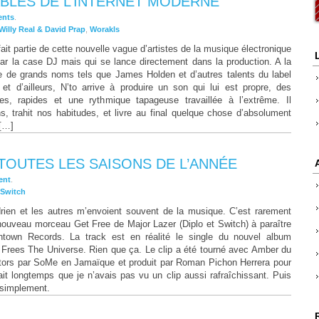
BLES DE L’INTERNET MODERNE
nts
.
Willy Real & David Prap
,
Worakls
fait partie de cette nouvelle vague d’artistes de la musique électronique
ar la case DJ mais qui se lance directement dans la production. A la
nce de grands noms tels que James Holden et d’autres talents du label
t d’ailleurs, N’to arrive à produire un son qui lui est propre, des
istes, rapides et une rythmique tapageuse travaillée à l’extrême. Il
s, trahit nos habitudes, et livre au final quelque chose d’absolument
 […]
À TOUTES LES SAISONS DE L’ANNÉE
ent
.
Switch
Adrien et les autres m’envoient souvent de la musique. C’est rarement
 nouveau morceau Get Free de Major Lazer (Diplo et Switch) à paraître
town Records. La track est en réalité le single du nouvel album
r Frees The Universe. Rien que ça. Le clip a été tourné avec Amber du
ctors par SoMe en Jamaïque et produit par Roman Pichon Herrera pour
ait longtemps que je n’avais pas vu un clip aussi rafraîchissant. Puis
 simplement.