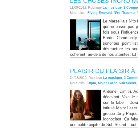
LES CHOSES INCROYA
11/09/2012, Rubrique
La musique
;
2 Comme
Mots-clés :
Flying Emerald
,
N’to
,
Traumer
,
Le Marseillais N’to 
qui ne passe pas p
fois sous l’influe
Border Community e
sonorités pointill
déstructure les son
cohérent, au-delà de nos attentes. Et
PLAISIR DU PLAISIR 
24/08/2012, Rubrique
La musique
;
1 Comm
Mots-clés :
Diplo
,
Major Lazer
,
Sub Secret
,
Antoine, Dimitri, 
décevant. Voici le
sur le label Down
intitulé Major Laze
groupe Dirty Proje
Iconoclast. Ça fais
une petite pépite de Sub Secret. Tout