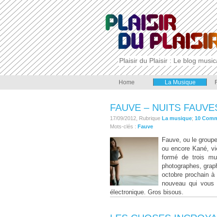
Plaisir du Plaisir : Le blog musi
Home
La Musique
FAUVE – NUITS FAUVE
17/09/2012, Rubrique
La musique
;
10 Com
Mots-clés :
Fauve
Fauve, ou le groupe 
ou encore Kané, vi
formé de trois mus
photographes, graphi
octobre prochain à 
nouveau qui vous 
électronique. Gros bisous.