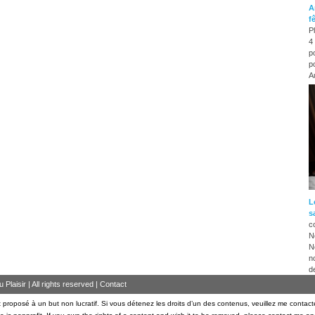
A
f
P
4
p
p
A
L
s
c
N
N
n
d
Plaisir | All rights reserved |
Contact
 proposé à un but non lucratif. Si vous détenez les droits d’un des contenus, veuillez me contact