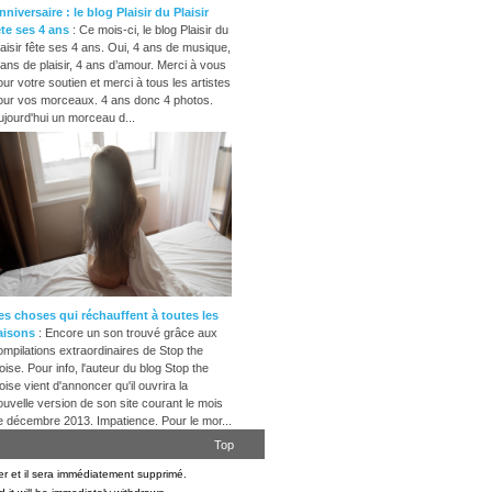
nniversaire : le blog Plaisir du Plaisir
ête ses 4 ans
: Ce mois-ci, le blog Plaisir du
laisir fête ses 4 ans. Oui, 4 ans de musique,
 ans de plaisir, 4 ans d’amour. Merci à vous
our votre soutien et merci à tous les artistes
our vos morceaux. 4 ans donc 4 photos.
ujourd'hui un morceau d...
es choses qui réchauffent à toutes les
aisons
: Encore un son trouvé grâce aux
ompilations extraordinaires de Stop the
oise. Pour info, l'auteur du blog Stop the
oise vient d'annoncer qu'il ouvrira la
ouvelle version de son site courant le mois
e décembre 2013. Impatience. Pour le mor...
Top
er et il sera immédiatement supprimé.