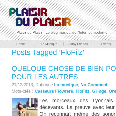
Plaisir du Plaisir : Le blog musical de l'Internet moderne
Home
La Musique
Friday Friends
Events
Posts Tagged ‘FloFilz’
QUELQUE CHOSE DE BIEN P
POUR LES AUTRES
21/12/2013, Rubrique
La musique
;
No Comment
.
Mots-clés :
Casseurs Flowters
,
FloFilz
,
Gringe
,
Ore
Les morceaux des Lyonnais
décevants. La preuve avec leur d
On reconnaît même des sonori