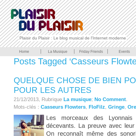
Plaisir du Plaisir : Le blog musical de l'Internet moderne
Home
La Musique
Friday Friends
Events
Posts Tagged ‘Casseurs Flowte
QUELQUE CHOSE DE BIEN P
POUR LES AUTRES
21/12/2013, Rubrique
La musique
;
No Comment
.
Mots-clés :
Casseurs Flowters
,
FloFilz
,
Gringe
,
Ore
Les morceaux des Lyonnais
décevants. La preuve avec leur d
On reconnaît même des sonori