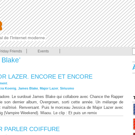
cal de l'Internet moderne
Friday Friends
Events
 Blake’
OR LAZER. ENCORE ET ENCORE
ment
.
zra Koenig
,
James Blake
,
Major Lazer
,
Siriusmo
j’adore. Le surdoué James Blake qui collabore avec Chance the Rapper
de son dernier album, Overgrown, sorti cette année. Un mélange de
t maîtrisé. Renversant. Puis le morceau Jessica de Major Lazer avec
ig (Vampire Weekend). Miaou. Le clip : Et puis un remix
UR PARLER COIFFURE