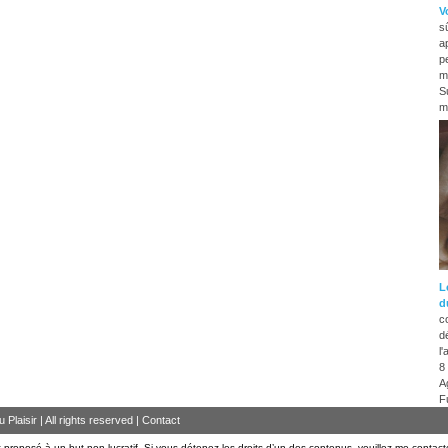
V
s
a
p
m
Su
mi
L
d
c
d
l
8
A
F
Plaisir | All rights reserved |
Contact
 proposé à un but non lucratif. Si vous détenez les droits d’un des contenus, veuillez me contact