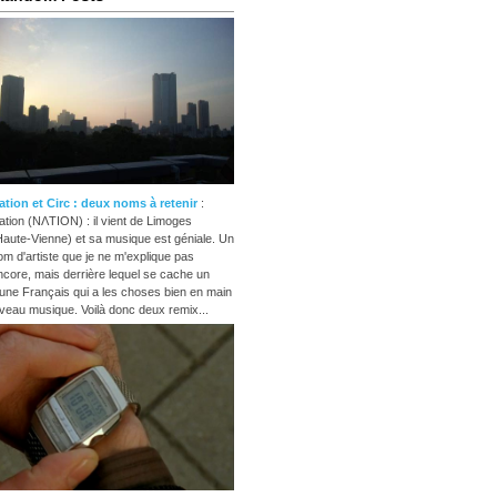
ation et Circ : deux noms à retenir
:
ation (NΛTION) : il vient de Limoges
Haute-Vienne) et sa musique est géniale. Un
om d'artiste que je ne m'explique pas
ncore, mais derrière lequel se cache un
eune Français qui a les choses bien en main
iveau musique. Voilà donc deux remix...