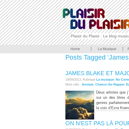
Plaisir du Plaisir : Le blog musi
Home
La Musique
Posts Tagged ‘James
JAMES BLAKE ET MAJ
19/09/2013, Rubrique
La musique
;
No Com
Mots-clés :
Anstam
,
Chance the Rapper
,
E
Deux artistes que 
sur un des titres 
genres parfaitemen
la voix d’Ezra Koen
ON N’EST PAS LÀ PO