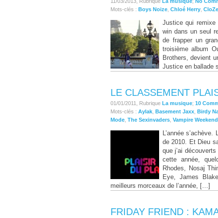
11/03/2013, Rubrique
La musique
;
No Com
Mots-clés :
Boys Noize
,
Chloé Herry
,
CloZ
Justice qui remixe
win dans un seul r
de frapper un gra
troisième album O
Brothers, devient u
Justice en ballade s
LE CLASSEMENT PLAISI
01/01/2011, Rubrique
La musique
;
10 Comm
Mots-clés :
Aylak
,
Basement Jaxx
,
Birdy 
Mode
,
The Sexinvaders
,
Vampire Weekend
L’année s’achève. 
de 2010. Et Dieu sa
que j’ai découverts
cette année, que
Rhodes, Nosaj Thin
Eye, James Blake,
meilleurs morceaux de l’année, […]
FRIDAY FRIEND : KAM