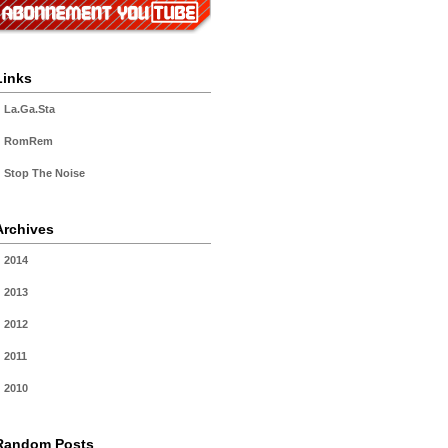
Links
La.Ga.Sta
RomRem
Stop The Noise
Archives
2014
2013
2012
2011
2010
Random Posts