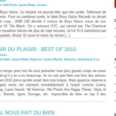
ment
.
ee
,
Daft Punk
,
James Blake
,
Justice
 Boys Noize. Le résultat ne pouvait être que très acide. Tellement de
emix. Pour sa centième sortie, le label Boys Noize Records se devait
nd coup : BNR 100 dévoile 2 remixs de Boys Noize, issus de son
ut Of The Black. On y retrouve XTC, qui remixé par The Chemical
n marathon électro de plus de sept minutes, et Ich R U transformé par
patiale. Brutal. Et aussi le remix du récent […]
R DU PLAISIR : BEST OF 2010
ents
.
Nam Nam
,
James Blake
,
Kapture
,
Lorenz Rhode
,
Siriusmo
,
Something A La
Le temps pour moi de vous présenter mes plus grands coups de coeur
it qu’il y en a eu beaucoup. Je ne vais pas faire une liste des artistes
 en 2010 parce qu’elle serait bien trop longue. Mais quand je repense à
lques noms me viennent immédiatement à l’esprit comme Lorenz
g, Lazer Sword, Nil Hartman, We Plants Are Happy Plants, Style of
 Botnek, Igorrr, Sovnger, etc. Impossible de faire un top 3 des
AL NOUS FAIT DU BIEN