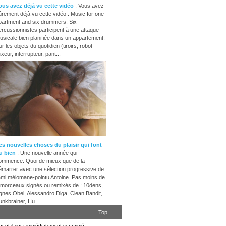
ous avez déjà vu cette vidéo
: Vous avez
ûrement déjà vu cette vidéo : Music for one
partment and six drummers. Six
ercussionnistes participent à une attaque
usicale bien planifiée dans un appartement.
r les objets du quotidien (tiroirs, robot-
xeur, interrupteur, pant...
es nouvelles choses du plaisir qui font
u bien
: Une nouvelle année qui
ommence. Quoi de mieux que de la
émarrer avec une sélection progressive de
'ami mélomane-pointu Antoine. Pas moins de
 morceaux signés ou remixés de : 10dens,
gnes Obel, Alessandro Diga, Clean Bandit,
unkbrainer, Hu...
Top
er et il sera immédiatement supprimé.