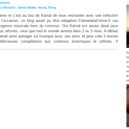
mments
.
ui Boratto
,
James Blake
,
Nosaj Thing
 amis et c’est au tour de Kamal de nous enchanter avec une sélection
r l’occasion, ce blog aurait pu être rebaptisé CrèmedelaCrème.fr car
xigence musicale hors du commun. Oui Kamal est assez doué pour
ux artistes, ceux que tout le monde aimera dans 2 ou 3 mois. A défaut
Kamal aime partager sa musique avec ses amis et pour cela il envoie
délicieuses compilations aux contenus éclectiques et raffinés. Il
N
N
(
n
e
j
n