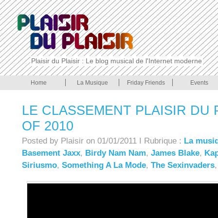
Plaisir du Plaisir : Le blog musical de l'Internet moderne
Home
La Musique
Friday Friends
Events
LE CLASSEMENT PLAISIR DU P
OF 2010
Posted by Plaisir on 01/01/2011 I Rubrique :
La musi
Basement Jaxx
,
Birdy Nam Nam
,
James Blake
,
Kap
Siriusmo
,
Something A La Mode
,
The Sexinvaders