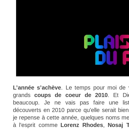
L’année s’achève
. Le temps pour moi de 
grands
coups de coeur de 2010
. Et Di
beaucoup. Je ne vais pas faire une list
découverts en 2010 parce qu’elle serait bie
je repense à cette année, quelques noms m
à l’esprit comme
Lorenz Rhodes
,
Nosaj 