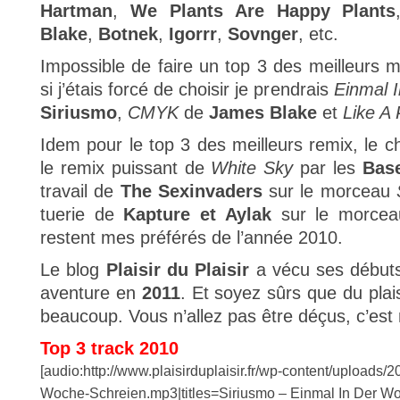
Hartman
,
We Plants Are Happy Plants
Blake
,
Botnek
,
Igorrr
,
Sovnger
, etc.
Impossible de faire un top 3 des meilleurs 
si j’étais forcé de choisir je prendrais
Einmal 
Siriusmo
,
CMYK
de
James Blake
et
Like A 
Idem pour le top 3 des meilleurs remix, le cho
le remix puissant de
White Sky
par les
Bas
travail de
The Sexinvaders
sur le morceau
tuerie de
Kapture et Aylak
sur le morce
restent mes préférés de l’année 2010.
Le blog
Plaisir du Plaisir
a vécu ses début
aventure en
2011
. Et soyez sûrs que du plais
beaucoup. Vous n’allez pas être déçus, c’est m
Top 3 track 2010
[audio:http://www.plaisirduplaisir.fr/wp-content/uploads/
Woche-Schreien.mp3|titles=Siriusmo – Einmal In Der W