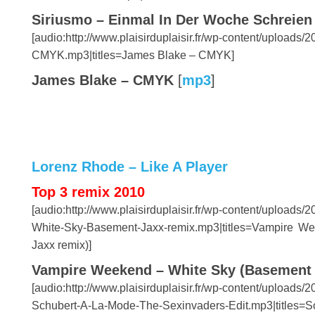
Siriusmo – Einmal In Der Woche Schreien
[audio:http://www.plaisirduplaisir.fr/wp-content/uploads
CMYK.mp3|titles=James Blake – CMYK]
James Blake – CMYK
[
mp3
]
Lorenz Rhode – Like A Player
Top 3 remix 2010
[audio:http://www.plaisirduplaisir.fr/wp-content/upload
White-Sky-Basement-Jaxx-remix.mp3|titles=Vampire 
Jaxx remix)]
Vampire Weekend – White Sky (Basement
[audio:http://www.plaisirduplaisir.fr/wp-content/upload
Schubert-A-La-Mode-The-Sexinvaders-Edit.mp3|titles=