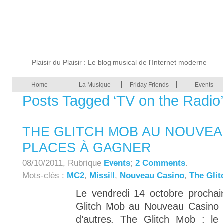
Plaisir du Plaisir : Le blog musical de l'Internet moderne
Home
La Musique
Friday Friends
Events
Posts Tagged ‘TV on the Radio’
THE GLITCH MOB AU NOUVEAU
PLACES À GAGNER
08/10/2011, Rubrique
Events
;
2 Comments
.
Mots-clés :
MC2
,
Missill
,
Nouveau Casino
,
The Gli
Le vendredi 14 octobre prochain
Glitch Mob au Nouveau Casino 
d’autres. The Glitch Mob : l