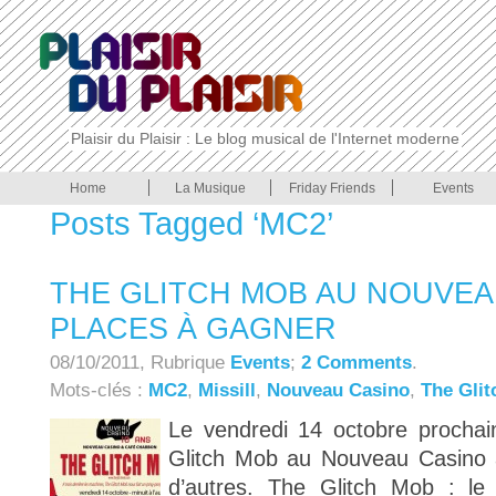
Plaisir du Plaisir : Le blog musical de l'Internet moderne
Home
La Musique
Friday Friends
Events
Posts Tagged ‘MC2’
THE GLITCH MOB AU NOUVEAU
PLACES À GAGNER
08/10/2011, Rubrique
Events
;
2 Comments
.
Mots-clés :
MC2
,
Missill
,
Nouveau Casino
,
The Gli
Le vendredi 14 octobre prochain
Glitch Mob au Nouveau Casino 
d’autres. The Glitch Mob : l