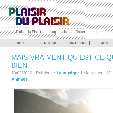
Plaisir du Plaisir : Le blog musical de l'Internet moderne
Home
La Musique
Friday Friends
Events
MAIS VRAIMENT QU’EST-CE Q
BIEN
10/02/2012 I Rubrique :
La musique
I Mots-clés :
12"
Animals