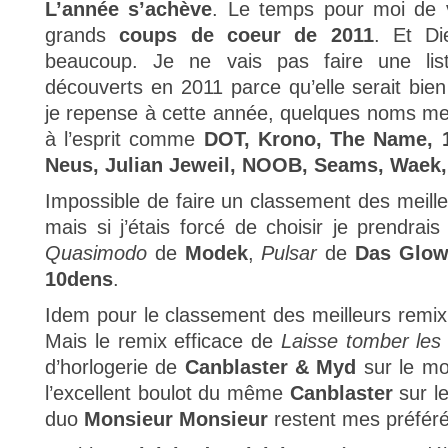
L’année s’achève
. Le temps pour moi de 
grands
coups de coeur de 2011
. Et Di
beaucoup. Je ne vais pas faire une list
découverts en 2011 parce qu’elle serait bie
je repense à cette année, quelques noms m
à l’esprit comme
DOT, Krono, The Name, 
Neus, Julian Jeweil, NOOB, Seams, Waek, 
Impossible de faire un classement des meill
mais si j’étais forcé de choisir je prendrai
Quasimodo
de
Modek
,
Pulsar
de
Das Glow
10dens
.
Idem pour le classement des meilleurs remix, l
Mais le remix efficace de
Laisse tomber les 
d’horlogerie de
Canblaster & Myd
sur le m
l’excellent boulot du même
Canblaster
sur l
duo
Monsieur Monsieur
restent mes préféré