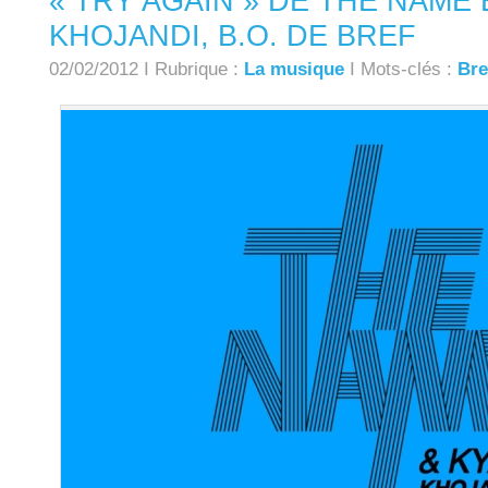
« TRY AGAIN » DE THE NAME 
KHOJANDI, B.O. DE BREF
02/02/2012 I Rubrique :
La musique
I Mots-clés :
Bre