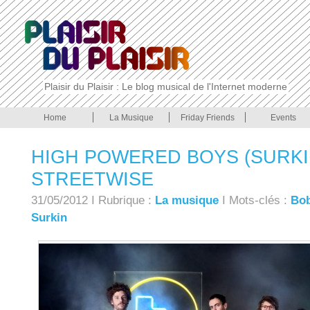
Plaisir du Plaisir : Le blog musical de l'Internet moderne
Home
La Musique
Friday Friends
Events
HIGH POWERED BOYS (SURKI
STREETWISE
31/05/2012 I Rubrique :
La musique
I Mots-clés :
Bo
Surkin