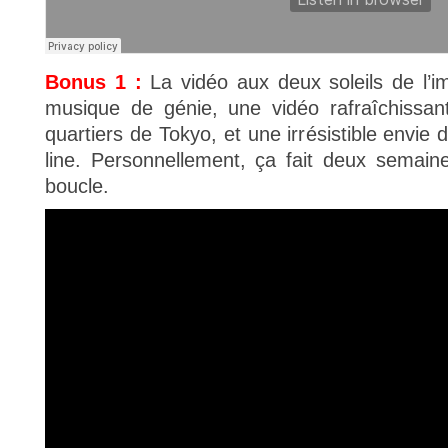
Bonus 1 :
La vidéo aux deux soleils de l
musique de génie, une vidéo rafraîchissan
quartiers de Tokyo, et une irrésistible envi
line. Personnellement, ça fait deux semain
boucle.