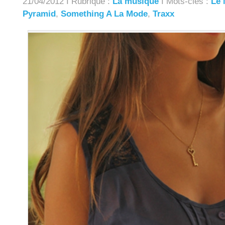
21/04/2012 I Rubrique :
La musique
I Mots-clés :
Le 
Pyramid
,
Something A La Mode
,
Traxx