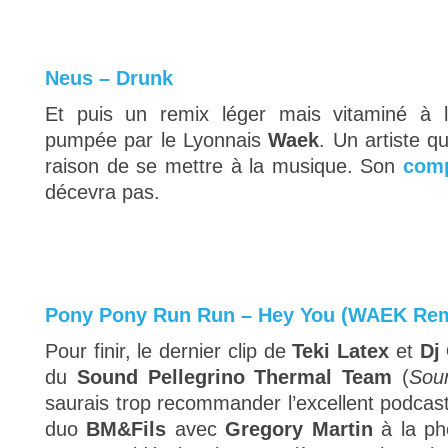
Neus – Drunk
Et puis un remix léger mais vitaminé à l
pumpée par le Lyonnais
Waek
. Un artiste q
raison de se mettre à la musique. Son
com
décevra pas.
Pony Pony Run Run – Hey You (WAEK Rem
Pour finir, le dernier clip de
Teki Latex
et
Dj
du
Sound Pellegrino Thermal Team
(
Soun
saurais trop recommander l’excellent podcast. 
duo
BM&Fils
avec
Gregory Martin
à la ph