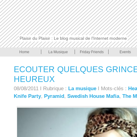
Plaisir du Plaisir : Le blog musical de l'Internet moderne
Home
La Musique
Friday Friends
Events
ECOUTER QUELQUES GRINCE
HEUREUX
08/08/2011 I Rubrique :
La musique
I Mots-clés :
Hea
Knife Party
,
Pyramid
,
Swedish House Mafia
,
The M